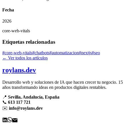
Fecha
2026
core-web-vitals
Etiquetas relacionadas
#
core-web-vitals
#
chatbots
#
automatizacion
#
nextjs
#
seo
← Ver todos los artículos
roylans.dev
Desarrollo web y soluciones de IA que hacen crecer tu negocio. 15
años transformando ideas en productos digitales rentables.
📍
Sevilla, Andalucía, España
📞
613 117 721
✉️
info@roylans.dev