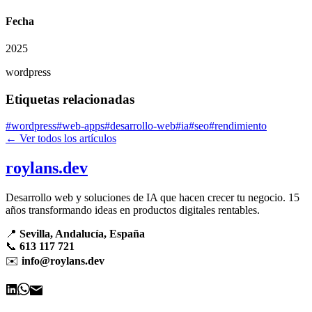
Fecha
2025
wordpress
Etiquetas relacionadas
#
wordpress
#
web-apps
#
desarrollo-web
#
ia
#
seo
#
rendimiento
← Ver todos los artículos
roylans.dev
Desarrollo web y soluciones de IA que hacen crecer tu negocio. 15
años transformando ideas en productos digitales rentables.
📍
Sevilla, Andalucía, España
📞
613 117 721
✉️
info@roylans.dev